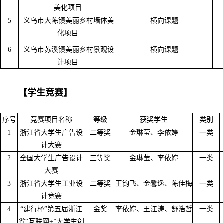
美化项目
5
义乌市大陈镇美丽乡村墙体美
横向课题
化项目
6
义乌市苏溪镇美丽乡村景观设
横向课题
计项目
【学生竞赛】
序号
竞赛项目名称
等级
获奖学生
类别
1
浙江省大学生广告设
二等奖
金琳莹、李依婷
一类
计大赛
2
全国大学生广告设计
三等奖
金琳莹、李依婷
一类
大赛
3
浙江省大学生工业设
二等奖
王钧飞、
金馨逸、陈佳梅
一类
计竞赛
4
“建行杯”第五届浙江
金奖
李依婷、王江涛、舒浩哲
一类
省“互联网+”大学生创